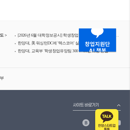
도 >
[2026년 6월 대학정보공시] 학생창업 매출 683억 중 61%가 한양대·인천대… 매출 쌍끌이
한양대, 美 워싱턴DC에 '텍스코어' 실험실창업탐색팀 파견
한양대, 교육부 '학생창업유망팀 300＋' 80명 최종 진출
거부
사이트 바로가기