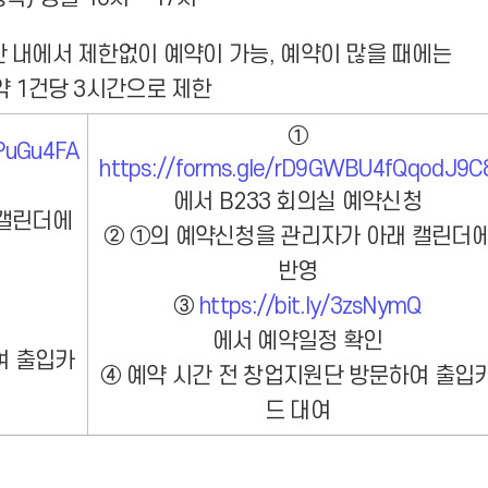
 내에서 제한없이 예약이 가능, 예약이 많을 때에는
 1건당 3시간으로 제한
①
XPuGu4FA
https://forms.gle/rD9GWBU4fQqodJ9C
에서 B233 회의실 예약신청
 캘린더에
② ①의 예약신청을 관리자가 아래 캘린더
반영
③
https://bit.ly/3zsNymQ
에서 예약일정 확인
여 출입카
④ 예약 시간 전 창업지원단 방문하여 출입
드 대여