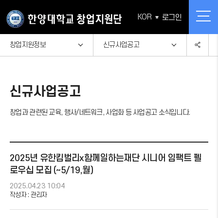
KOR
로그인
창업지원정보
신규사업공고
창업교육
공지사항
창업상담
신규사업공고
창업캘린더
창업지원정보
신규사업공고
창업과 관련된 교육, 행사/네트워크, 사업화 등 사업공고 소식입니다.
스타트업H
자료실
투자연계
FAQ
2025년 유한킴벌리x함께일하는재단 시니어 임팩트 펠
로우십 모집 (~5/19,월)
창업지원단 소개
2025.04.23 10:04
작성자 :
관리자