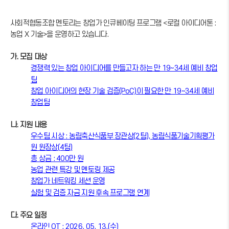
사회적협동조합 멘토리는 창업가 인큐베이팅 프로그램 <로컬 아이디어톤 :
농업 X 기술>을 운영하고 있습니다.
가. 모집 대상
경쟁력 있는 창업 아이디어를 만들고자 하는 만 19~34세 예비 창업
팀
창업 아이디어의 현장 기술 검증(PoC)이 필요한 만 19~34세 예비
창업팀
나. 지원 내용
우수팀 시상 : 농림축산식품부 장관상(2팀), 농림식품기술기획평가
원 원장상(4팀)
총 상금 : 400만 원
농업 관련 특강 및 멘토링 제공
창업가 네트워킹 세션 운영
실험 및 검증 자금 지원 후속 프로그램 연계
다. 주요 일정
온라인 OT : 2026. 05. 13.(수)