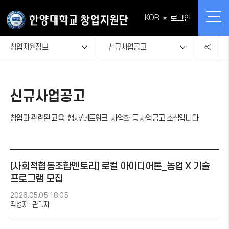
KOR
로그인
창업지원정보
신규사업공고
창업교육
공지사항
창업상담
신규사업공고
창업캘린더
창업지원정보
신규사업공고
창업과 관련된 교육, 행사/네트워크, 사업화 등 사업공고 소식입니다.
스타트업H
자료실
투자연계
FAQ
[사회적협동조합멘토리] 로컬 아이디어톤_농업 X 기술
프로그램 모집
창업지원단 소개
2026.05.05 18:05
작성자 :
관리자